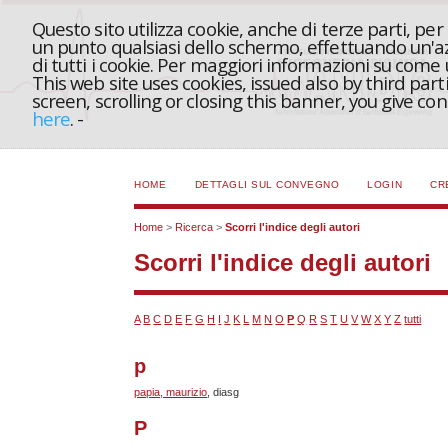
Questo sito utilizza cookie, anche di terze parti, pe
un punto qualsiasi dello schermo, effettuando un'azi
di tutti i cookie. Per maggiori informazioni su come
This web site uses cookies, issued also by third part
screen, scrolling or closing this banner, you give c
here
.
-
HOME
DETTAGLI SUL CONVEGNO
LOGIN
CR
Home
>
Ricerca
>
Scorri l'indice degli autori
Scorri l'indice degli autori
A
B
C
D
E
F
G
H
I
J
K
L
M
N
O
P
Q
R
S
T
U
V
W
X
Y
Z
tutti
p
papia, maurizio
, diasg
P