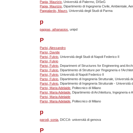
Papia, Maurizio
, Università di Palermo, DISeG
Papia, Maurizio
, Dipartimento di Ingegneria Civile, Ambientale, Ae
Pappalardo, Mauro
, Università degli Studi di Parma
p
pappas, athanasios
, unipd
P
Parisi, Alessandro
Parisi, Davide
Parisi, Fulvio
, Università degli Studi di Napoli Federico II
Parisi, Fulvio
Parisi, Fulvio
, Department of Structures for Engineering and Archit
Parisi, Fulvio
, Dipartimento di Strutture per l'Ingegneria e l'Archite
Parisi, Fulvio
, Università di Napoli Federico II
Parisi, Fulvio
, Dipartimento di Ingegneria Strutturale, Università de
Parisi, Fulvio
, Dipartimento di Ingegneria Strutturale - Università d
Parisi, Maria Adelaide
, Politecnico di Milano
Parisi, Maria Adelaide
, Dipartimento di Architettura, Ingegneria e 
Parisi, Maria Adelaide
Parisi, Maria Adelaide
, Politecnico di Milano
p
parodi, sonia
, DICCA- università di genova
P