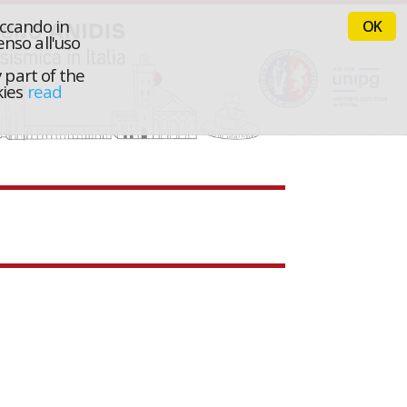
iccando in
OK
nso all'uso
 part of the
kies
read