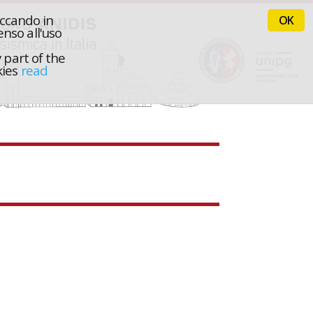
iccando in
OK
nso all'uso
 part of the
kies
read