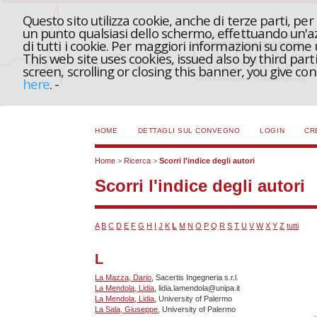
Questo sito utilizza cookie, anche di terze parti, pe
un punto qualsiasi dello schermo, effettuando un'azi
di tutti i cookie. Per maggiori informazioni su come
This web site uses cookies, issued also by third part
screen, scrolling or closing this banner, you give c
here
.
-
HOME
DETTAGLI SUL CONVEGNO
LOGIN
CR
Home
>
Ricerca
>
Scorri l'indice degli autori
Scorri l'indice degli autori
A
B
C
D
E
F
G
H
I
J
K
L
M
N
O
P
Q
R
S
T
U
V
W
X
Y
Z
tutti
L
La Mazza, Dario
, Sacertis Ingegneria s.r.l.
La Mendola, Lidia
, lidia.lamendola@unipa.it
La Mendola, Lidia
, University of Palermo
La Sala, Giuseppe
, University of Palermo