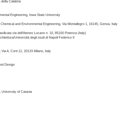
à della Calabria
nmental Engineering, Iowa State University
l, Chemical and Environmental Engineering, Via Montallegro 1, 16145, Genoa, Italy
asilicata via dell'Ateneo Lucano n. 10, 85100 Potenza (Italy)
rchitettura/Università degli studi di Napoli Federico II
, Via A. Corti 12, 20133 Milano, Italy
 and Design
, University of Catania