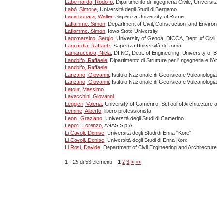
Labernarda, Rodolfo
, Dipartimento di Ingegneria Civile, Universit
Labò, Simone
, Università degli Studi di Bergamo
Lacarbonara, Walter
, Sapienza University of Rome
Laflamme, Simon
, Department of Civil, Construction, and Enviro
Laflamme, Simon
, Iowa State University
Lagomarsino, Sergio
, University of Genoa, DICCA, Dept. of Civi
Laguardia, Raffaele
, Sapienza Università di Roma
Lamarucciola, Nicla
, DIING, Dept. of Engineering, University of B
Landolfo, Raffaele
, Dipartimento di Strutture per l'Ingegneria e l'A
Landolfo, Raffaele
Lanzano, Giovanni
, Istituto Nazionale di Geofisica e Vulcanologia
Lanzano, Giovanni
, Istituto Nazionale di Geofisica e Vulcanologia
Latour, Massimo
Lavacchini, Giovanni
Leggieri, Valeria
, University of Camerino, School of Architecture
Lemme, Alberto
, libero professionista
Leoni, Graziano
, Università degli Studi di Camerino
Lepori, Lorenzo
, ANAS S.p.A
Li Cavoli, Denise
, Università degli Studi di Enna "Kore"
Li Cavoli, Denise
, Università degli Studi di Enna Kore
Li Rosi, Davide
, Department of Civil Engineering and Architecture
1 - 25 di 53 elementi
1
2
3
>
>>