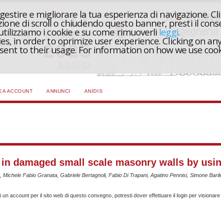
r gestire e migliorare la tua esperienza di navigazione. Cl
one di scroll o chiudendo questo banner, presti il conse
 utilizziamo i cookie e su come rimuoverli
leggi
.
ies, in order to oprimize user experience. Clicking on any
onsent to their usage. For information on how we use coo
EA ACCOUNT
ANNUNCI
ANIDIS
n in damaged small scale masonry walls by usi
le Fabio Granata, Gabriele Bertagnoli, Fabio Di Trapani, Agatino Pennisi, Simone Baril
un account per il sito web di questo convegno, potresti dover effettuare il login per visionare 