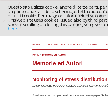
Questo sito utilizza cookie, anche di terze parti, pe
un punto qualsiasi dello schermo, effettuando un'azi
di tutti i cookie. Per maggiori informazioni su come
This web site uses cookies, issued also by third part
screen, scrolling or closing this banner, you give c
here
.
-
HOME
DETTAGLI SUL CONVEGNO
LOGIN
CR
Home
>
Memorie ed Autori
Memorie ed Autori
Monitoring of stress distributio
MARIA CONCETTA ODDO, Gaetano Camarda, Giovanni Minafò, Miche
Attualmente non hai i permessi per visionare questo paper. Se hai 