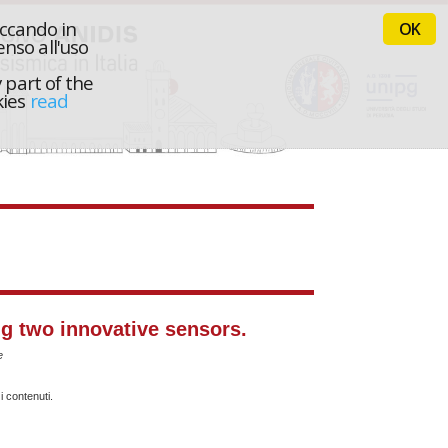
iccando in
OK
nso all'uso
 part of the
kies
read
ng two innovative sensors.
e
i contenuti.