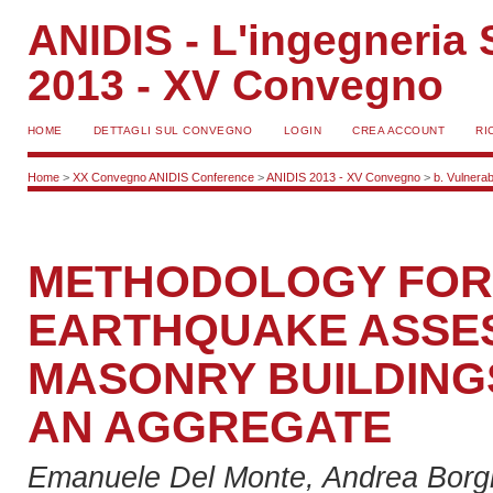
ANIDIS - L'ingegneria S
2013 - XV Convegno
HOME
DETTAGLI SUL CONVEGNO
LOGIN
CREA ACCOUNT
RI
Home
>
XX Convegno ANIDIS Conference
>
ANIDIS 2013 - XV Convegno
>
b. Vulnerabi
METHODOLOGY FOR 
EARTHQUAKE ASSES
MASONRY BUILDINGS
AN AGGREGATE
Emanuele Del Monte, Andrea Borghi