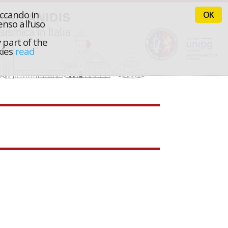
iccando in
OK
nso all'uso
 part of the
kies
read
l