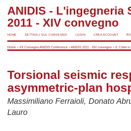
ANIDIS - L'ingegneria S
2011 - XIV convegno
HOME
DETTAGLI SUL CONVEGNO
LOGIN
CREA ACCOUNT
RI
Home
>
XX Convegno ANIDIS Conference
>
ANIDIS 2011 - XIV convegno
>
d. Criteri e
Torsional seismic res
asymmetric-plan hospi
Massimiliano Ferraioli, Donato Ab
Lauro