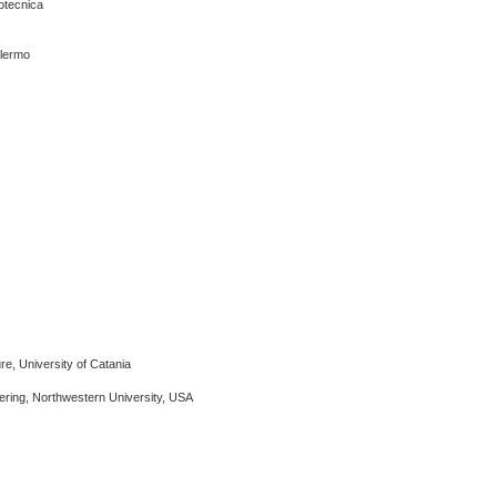
eotecnica
alermo
re, University of Catania
eering, Northwestern University, USA