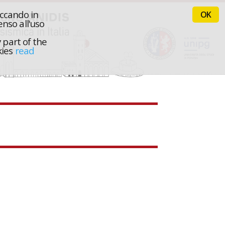
iccando in
OK
nso all'uso
 part of the
kies
read