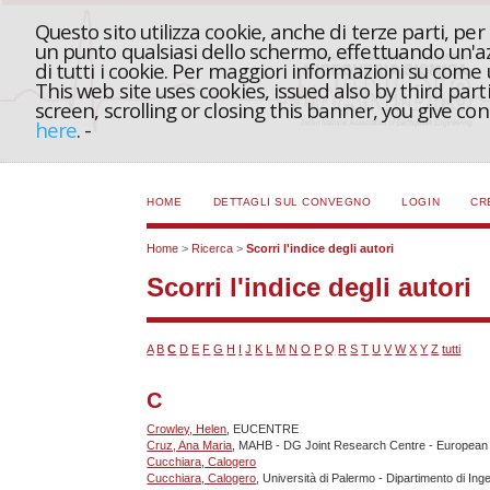
Questo sito utilizza cookie, anche di terze parti, pe
un punto qualsiasi dello schermo, effettuando un'azi
di tutti i cookie. Per maggiori informazioni su come
This web site uses cookies, issued also by third part
screen, scrolling or closing this banner, you give c
here
.
-
HOME
DETTAGLI SUL CONVEGNO
LOGIN
CR
Home
>
Ricerca
>
Scorri l'indice degli autori
Scorri l'indice degli autori
A
B
C
D
E
F
G
H
I
J
K
L
M
N
O
P
Q
R
S
T
U
V
W
X
Y
Z
tutti
C
Crowley, Helen
, EUCENTRE
Cruz, Ana Maria
, MAHB - DG Joint Research Centre - Europea
Cucchiara, Calogero
Cucchiara, Calogero
, Università di Palermo - Dipartimento di Ing