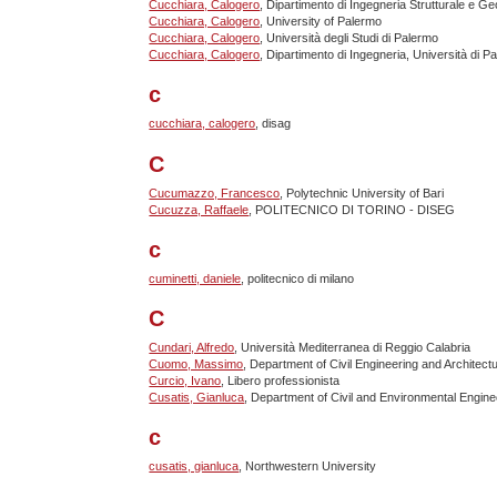
Cucchiara, Calogero
, Dipartimento di Ingegneria Strutturale e G
Cucchiara, Calogero
, University of Palermo
Cucchiara, Calogero
, Università degli Studi di Palermo
Cucchiara, Calogero
, Dipartimento di Ingegneria, Università di P
c
cucchiara, calogero
, disag
C
Cucumazzo, Francesco
, Polytechnic University of Bari
Cucuzza, Raffaele
, POLITECNICO DI TORINO - DISEG
c
cuminetti, daniele
, politecnico di milano
C
Cundari, Alfredo
, Università Mediterranea di Reggio Calabria
Cuomo, Massimo
, Department of Civil Engineering and Architectu
Curcio, Ivano
, Libero professionista
Cusatis, Gianluca
, Department of Civil and Environmental Engin
c
cusatis, gianluca
, Northwestern University