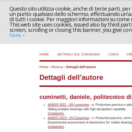
Questo sito utilizza cookie, anche di terze parti, pe
un punto qualsiasi dello schermo, effettuando un'azi
di tutti i cookie. Per maggiori informazioni su come
This web site uses cookies, issued also by third part
screen, scrolling or closing this banner, you give c
here
.
-
HOME
DETTAGLI SUL CONVEGNO
LOGIN
CR
Home
>
Ricerca
>
Dettagli dell'autore
Dettagli dell'autore
cuminetti, daniele, politecnico di
ANIDIS 2011 - XIV convegno
- p. Protezione passiva e atti
Sliding isolation bearings with high dissipation capability
SOMMARIO
ANIDIS 2013 - XV Convegno
- n. Protezioni passiva, semi at
Experimental assessment of elastomers for rubber bearin
SOMMARIO