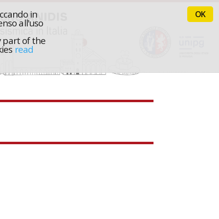
iccando in
OK
nso all'uso
 part of the
kies
read