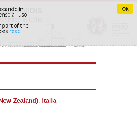
iccando in
OK
nso all'uso
 part of the
kies
read
New Zealand), Italia