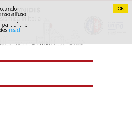
iccando in
OK
nso all'uso
 part of the
kies
read