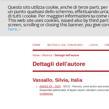
Questo sito utilizza cookie, anche di terze parti, pe
un punto qualsiasi dello schermo, effettuando un'azi
di tutti i cookie. Per maggiori informazioni su come
This web site uses cookies, issued also by third part
screen, scrolling or closing this banner, you give c
here
.
-
HOME
DETTAGLI SUL CONVEGNO
LOGIN
CR
Home
>
Ricerca
>
Dettagli dell'autore
Dettagli dell'autore
Vassallo, Silvia, Italia
ANIDIS XX - 2025
- SG15 - Passive, semi-active and active
Sequential optimization of liquid-column vibration control de
SOMMARIO