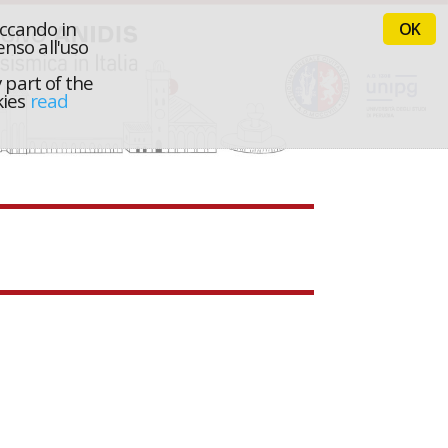
iccando in
OK
nso all'uso
 part of the
kies
read