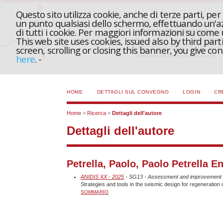
Questo sito utilizza cookie, anche di terze parti, pe
un punto qualsiasi dello schermo, effettuando un'azi
di tutti i cookie. Per maggiori informazioni su come
This web site uses cookies, issued also by third part
screen, scrolling or closing this banner, you give c
here
.
-
HOME
DETTAGLI SUL CONVEGNO
LOGIN
CR
Home
>
Ricerca
>
Dettagli dell'autore
Dettagli dell'autore
Petrella, Paolo, Paolo Petrella En
ANIDIS XX - 2025
- SG13 - Assessment and improvement of 
Strategies and tools in the seismic design for regeneration o
SOMMARIO