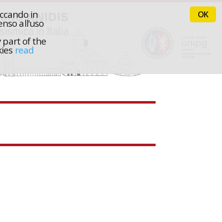
iccando in
OK
nso all'uso
 part of the
kies
read