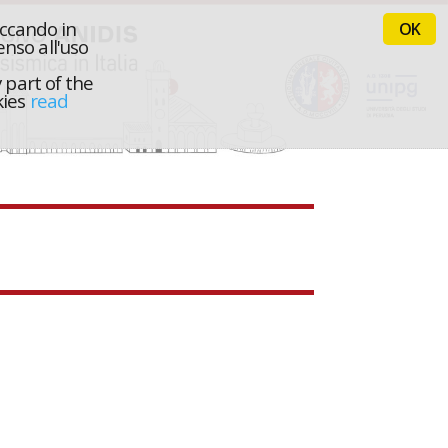
iccando in
OK
nso all'uso
 part of the
kies
read