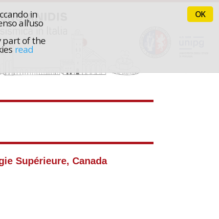
iccando in
OK
nso all'uso
 part of the
kies
read
ogie Supérieure, Canada