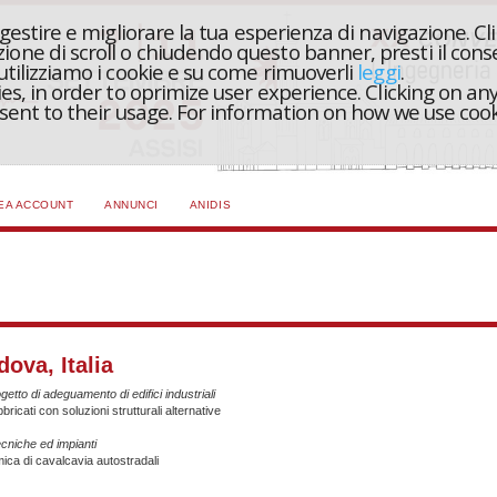
r gestire e migliorare la tua esperienza di navigazione. Cl
one di scroll o chiudendo questo banner, presti il conse
 utilizziamo i cookie e su come rimuoverli
leggi
.
ies, in order to oprimize user experience. Clicking on any
onsent to their usage. For information on how we use coo
EA ACCOUNT
ANNUNCI
ANIDIS
dova, Italia
etto di adeguamento di edifici industriali
bbricati con soluzioni strutturali alternative
tecniche ed impianti
mica di cavalcavia autostradali