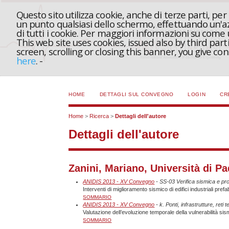
Questo sito utilizza cookie, anche di terze parti, pe
un punto qualsiasi dello schermo, effettuando un'azi
di tutti i cookie. Per maggiori informazioni su come
This web site uses cookies, issued also by third part
screen, scrolling or closing this banner, you give c
here
.
-
HOME
DETTAGLI SUL CONVEGNO
LOGIN
CR
Home
>
Ricerca
>
Dettagli dell'autore
Dettagli dell'autore
Zanini, Mariano, Università di Pa
ANIDIS 2013 - XV Convegno
- SS-03 Verifica sismica e prog
Interventi di miglioramento sismico di edifici industriali prefa
SOMMARIO
ANIDIS 2013 - XV Convegno
- k. Ponti, infrastrutture, reti 
Valutazione dell’evoluzione temporale della vulnerabilità sis
SOMMARIO