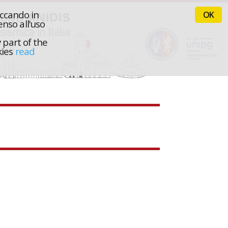
iccando in
OK
nso all'uso
 part of the
kies
read