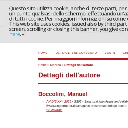
Questo sito utilizza cookie, anche di terze parti, pe
un punto qualsiasi dello schermo, effettuando un'azi
di tutti i cookie. Per maggiori informazioni su come
This web site uses cookies, issued also by third part
screen, scrolling or closing this banner, you give c
here
.
-
HOME
DETTAGLI SUL CONVEGNO
LOGIN
CR
Home
>
Ricerca
>
Dettagli dell'autore
Dettagli dell'autore
Boccolini, Manuel
ANIDIS XX - 2025
- SS05 - Structural knowledge and reliabi
Evaluating structural damage in prestressed bridge decks: p
SOMMARIO