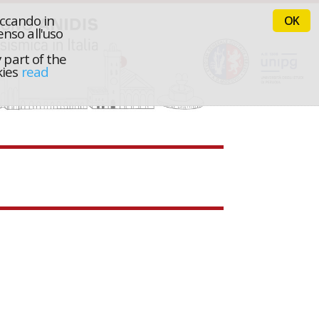
iccando in
OK
nso all'uso
 part of the
kies
read