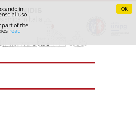
iccando in
OK
nso all'uso
 part of the
kies
read