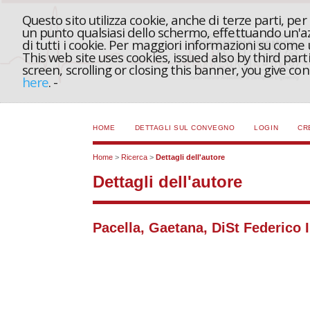
Questo sito utilizza cookie, anche di terze parti, pe
un punto qualsiasi dello schermo, effettuando un'azi
di tutti i cookie. Per maggiori informazioni su come
This web site uses cookies, issued also by third part
screen, scrolling or closing this banner, you give c
here
.
-
HOME
DETTAGLI SUL CONVEGNO
LOGIN
CR
Home
>
Ricerca
>
Dettagli dell'autore
Dettagli dell'autore
Pacella, Gaetana, DiSt Federico II