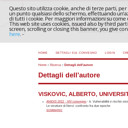
Questo sito utilizza cookie, anche di terze parti, pe
un punto qualsiasi dello schermo, effettuando un'azi
di tutti i cookie. Per maggiori informazioni su come
This web site uses cookies, issued also by third part
screen, scrolling or closing this banner, you give c
here
.
-
HOME
DETTAGLI SUL CONVEGNO
LOGIN
CR
Home
>
Ricerca
>
Dettagli dell'autore
Dettagli dell'autore
VISKOVIC, ALBERTO, UNIVERSITA
ANIDIS 2011 - XIV convegno
- b. Vulnerabilità e rischio si
Le strutture di Nervi: confronto fra due epoche
SOMMARIO