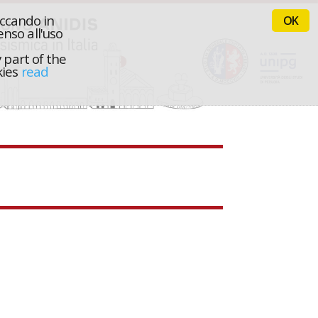
iccando in
OK
nso all'uso
 part of the
kies
read