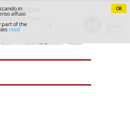
iccando in
OK
nso all'uso
 part of the
kies
read