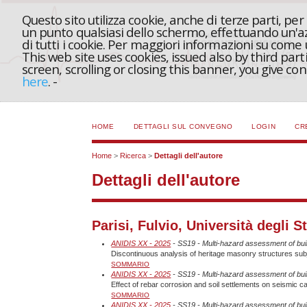
Questo sito utilizza cookie, anche di terze parti, pe
un punto qualsiasi dello schermo, effettuando un'azi
di tutti i cookie. Per maggiori informazioni su come
This web site uses cookies, issued also by third part
screen, scrolling or closing this banner, you give c
here
.
-
HOME
DETTAGLI SUL CONVEGNO
LOGIN
CR
Home
>
Ricerca
>
Dettagli dell'autore
Dettagli dell'autore
Parisi, Fulvio, Università degli St
ANIDIS XX - 2025
- SS19 - Multi-hazard assessment of bui
Discontinuous analysis of heritage masonry structures subj
SOMMARIO
ANIDIS XX - 2025
- SS19 - Multi-hazard assessment of bui
Effect of rebar corrosion and soil settlements on seismic c
SOMMARIO
ANIDIS XX - 2025
- SS19 - Multi-hazard assessment of bui