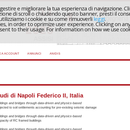
r gestire e migliorare la tua esperienza di navigazione. Cl
one di scroll o chiudendo questo banner, presti il conse
 utilizziamo i cookie e su come rimuoverli
leggi
.
ies, in order to oprimize user experience. Clicking on any
onsent to their usage. For information on how we use coo
EA ACCOUNT
ANNUNCI
ANIDIS
udi di Napoli Federico II, Italia
ldings and bridges through data-driven and physics-based
ected to soil settlements accounting for pre-existing seismic damage
ldings and bridges through data-driven and physics-based
apacity of RC framed buildings
ldings and bridges through data-driven and physics-based