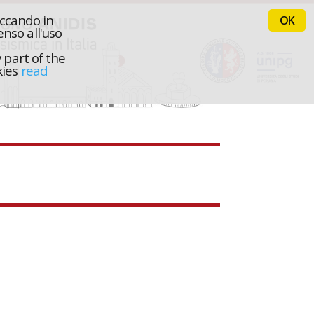
iccando in
OK
nso all'uso
 part of the
kies
read