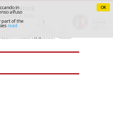
iccando in
OK
nso all'uso
 part of the
kies
read