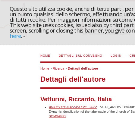
Questo sito utilizza cookie, anche di terze parti, pe
un punto qualsiasi dello schermo, effettuando un'azi
di tutti i cookie. Per maggiori informazioni su come
This web site uses cookies, issued also by third part
screen, scrolling or closing this banner, you give c
here
.
-
HOME
DETTAGLI SUL CONVEGNO
LOGIN
CR
Home
>
Ricerca
>
Dettagli dell'autore
Dettagli dell'autore
Vetturini, Riccardo, Italia
ANIDIS XIX & ASSISi XVII - 2022
- SG13_ANIDIS - Valutazio
Dynamic identification of the tabernacle of the church of Sa
SOMMARIO