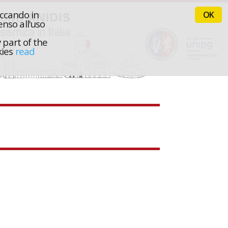
iccando in
OK
nso all'uso
 part of the
kies
read