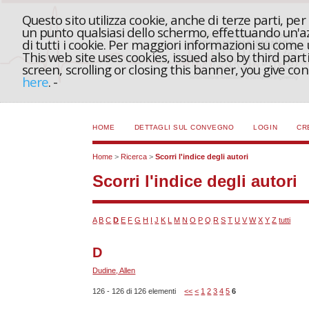
Questo sito utilizza cookie, anche di terze parti, pe
un punto qualsiasi dello schermo, effettuando un'azi
di tutti i cookie. Per maggiori informazioni su come
This web site uses cookies, issued also by third part
screen, scrolling or closing this banner, you give c
here
.
-
HOME
DETTAGLI SUL CONVEGNO
LOGIN
CR
Home
>
Ricerca
>
Scorri l'indice degli autori
Scorri l'indice degli autori
A
B
C
D
E
F
G
H
I
J
K
L
M
N
O
P
Q
R
S
T
U
V
W
X
Y
Z
tutti
D
Dudine, Allen
126 - 126 di 126 elementi
<<
<
1
2
3
4
5
6