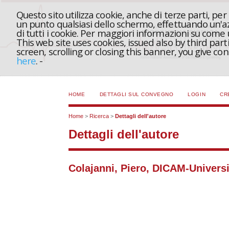
Questo sito utilizza cookie, anche di terze parti, pe
un punto qualsiasi dello schermo, effettuando un'azi
di tutti i cookie. Per maggiori informazioni su come
This web site uses cookies, issued also by third part
screen, scrolling or closing this banner, you give c
here
.
-
HOME
DETTAGLI SUL CONVEGNO
LOGIN
CR
Home
>
Ricerca
>
Dettagli dell'autore
Dettagli dell'autore
Colajanni, Piero, DICAM-Universit