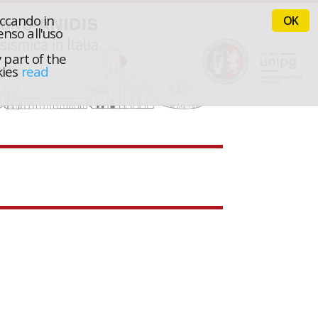
iccando in
OK
nso all'uso
 part of the
kies
read