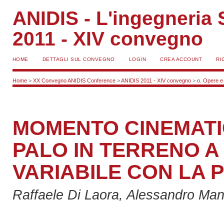
ANIDIS - L'ingegneria S
2011 - XIV convegno
HOME
DETTAGLI SUL CONVEGNO
LOGIN
CREA ACCOUNT
RI
Home
>
XX Convegno ANIDIS Conference
>
ANIDIS 2011 - XIV convegno
>
o. Opere e 
MOMENTO CINEMATIC
PALO IN TERRENO A
VARIABILE CON LA 
Raffaele Di Laora, Alessandro Man